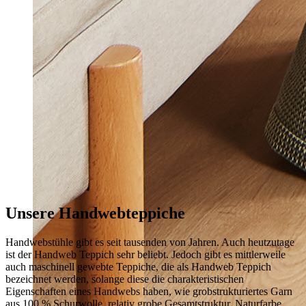
Unsere
Handwebteppiche
Handwebstühle gibt es seit tausenden von Jahren. Auch heutzutage
ist der Handweb Teppich sehr beliebt. Jedoch gibt es mittlerweile
auch maschinell gewebte Teppiche, die als Handweb Teppich
bezeichnet werden, solange diese die charakteristischen
Eigenschaften eines Handwebs haben, wie grobstrukturiertes Garn
aus 100 % Schurwolle, relativ grobe Gesamtstruktur, Naturfarbe