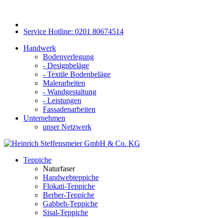
Service Hotline: 0201 80674514
Handwerk
Bodenverlegung
- Designbeläge
- Textile Bodenbeläge
Malerarbeiten
- Wandgestaltung
- Leistungen
Fassadenarbeiten
Unternehmen
unser Netzwerk
Teppiche
Naturfaser
Handwebteppiche
Flokati-Teppiche
Berber-Teppiche
Gabbeh-Teppiche
Sisal-Teppiche