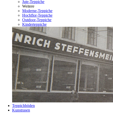
Jute-Teppiche
Weitere
Moderne-Teppiche
Hochflor-Teppiche
Outdoor-Teppiche
Kinderteppiche
Teppichböden
Kunstrasen