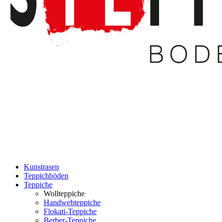
Kunstrasen
Teppichböden
Teppiche
Wollteppiche
Handwebteppiche
Flokati-Teppiche
Berber-Teppiche