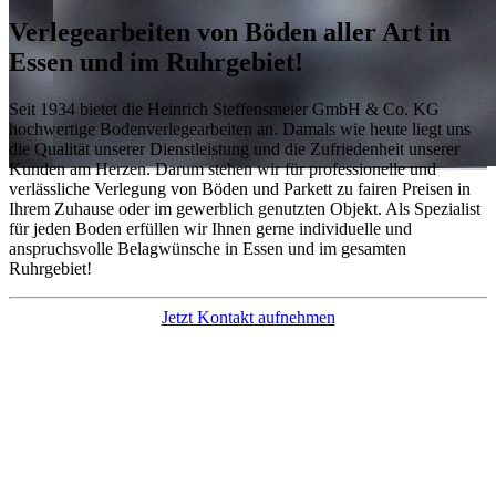
Verlegearbeiten von Böden aller Art
in
Essen und im Ruhrgebiet!
Seit 1934 bietet die Heinrich Steffensmeier GmbH & Co. KG
hochwertige Bodenverlegearbeiten an. Damals wie heute liegt uns
die Qualität unserer Dienstleistung und die Zufriedenheit unserer
Kunden am Herzen. Darum stehen wir für professionelle und
verlässliche Verlegung von Böden und Parkett zu fairen Preisen in
Ihrem Zuhause oder im gewerblich genutzten Objekt. Als Spezialist
für jeden Boden erfüllen wir Ihnen gerne individuelle und
anspruchsvolle Belagwünsche in Essen und im gesamten
Ruhrgebiet!
Jetzt Kontakt aufnehmen